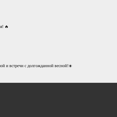
я! 🔥
мой и встречи с долгожданной весной!☀️