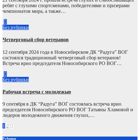
ребят с глухими спортсменами, победителями и призерами
чемпионатов мира, а также…
Без рубрики
Четверговый сбор ветеранов
12 сентября 2024 года в Новосибирском ДК “Радуга” ВОГ
состоялся традиционный четверговый сбор ветеранов!
Встреча врио председателя Новосибирского РО ВОГ…
Без рубрики
Рабочая встреча с молодежью
9 сентября в ДК “Радуга” ВОГ состоялась встреча врио
председателя Новосибирского РО ВОГ Татьяны Хламовой и
лидеров молодежного движения глухих,…
Навигация
1
2
по
Рубрики