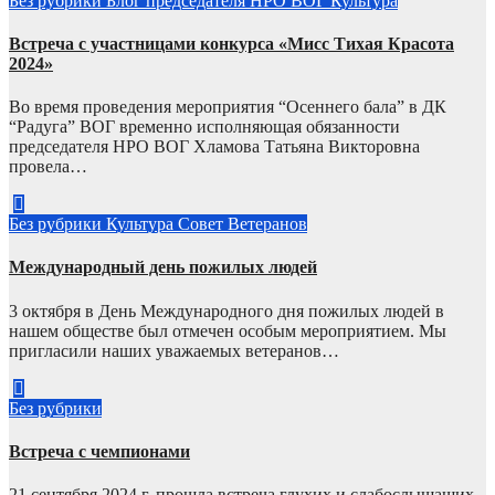
Без рубрики
Блог председателя НРО ВОГ
Культура
Встреча с участницами конкурса «Мисс Тихая Красота
2024»
Во время проведения мероприятия “Осеннего бала” в ДК
“Радуга” ВОГ временно исполняющая обязанности
председателя НРО ВОГ Хламова Татьяна Викторовна
провела…
Без рубрики
Культура
Совет Ветеранов
Международный день пожилых людей
3 октября в День Международного дня пожилых людей в
нашем обществе был отмечен особым мероприятием. Мы
пригласили наших уважаемых ветеранов…
Без рубрики
Встреча с чемпионами
21 сентября 2024 г. прошла встреча глухих и слабослышащих